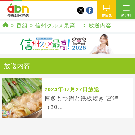
twitter
facebook
abn 長野朝日放送
番組
番組
信州グルメ最高！
放送内容
ホーム
放送内容
2024年07月27日放送
博多もつ鍋と鉄板焼き 宮澤
（20...