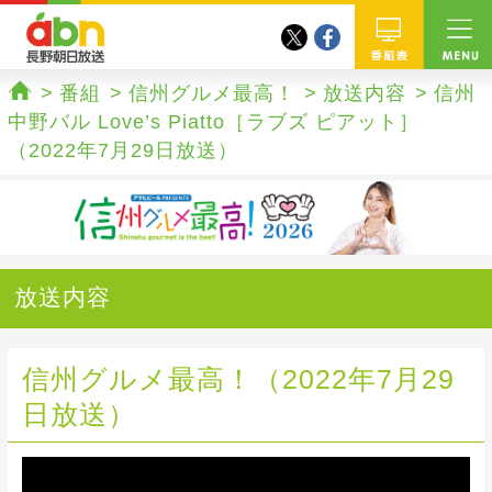
twitter
facebook
abn 長野朝日放送
番組
番組
信州グルメ最高！
放送内容
信州
ホーム
中野バル Love’s Piatto［ラブズ ピアット］
（2022年7月29日放送）
放送内容
信州グルメ最高！（2022年7月29
日放送）