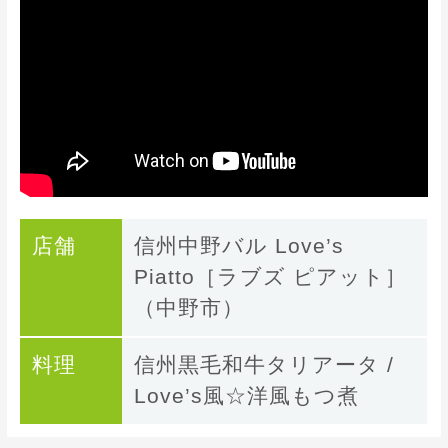
店舗
信州中野バル Love’s
Piatto［ラブズ ピアット］
（中野市）
料理
信州黒毛和牛タリアータ /
Love’s風☆洋風もつ煮