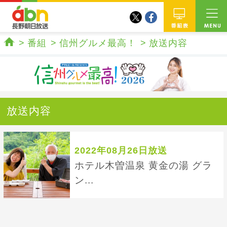
twitter
facebook
abn 長野朝日放送
番組
番組
信州グルメ最高！
放送内容
ホーム
放送内容
2022年08月26日放送
ホテル木曽温泉 黄金の湯 グラ
ン...