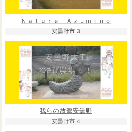
Ｎａｔｕｒｅ Ａｚｕｍｉｎｏ
安曇野市 3
我らの故郷安曇野
安曇野市 4