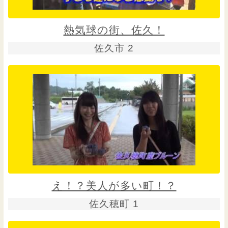
熱気球の街、佐久！
佐久市 2
え！？美人が多い町！？
佐久穂町 1