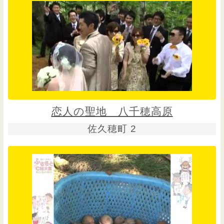
恋人の聖地 八千穂高原
佐久穂町 2