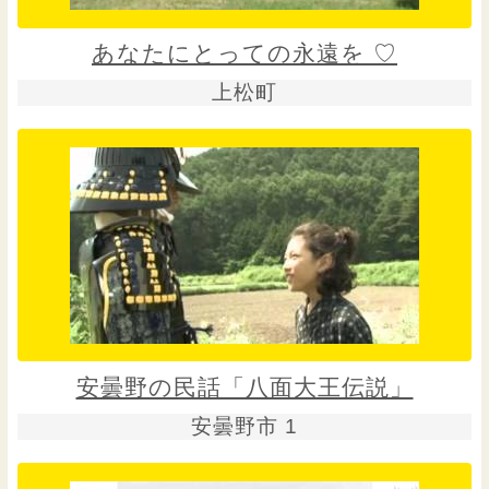
あなたにとっての永遠を ♡
上松町
安曇野の民話「八面大王伝説」
安曇野市 1