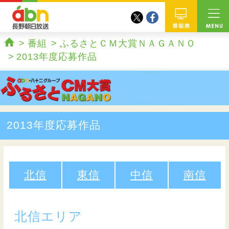
twitter
facebook
abn 長野朝日放送
番組
番組
ふるさとＣＭ大賞ＮＡＧＡＮＯ
ホーム
2013年度応募作品
2013年度応募作品
北信
東信
中信
南信
北信エリア