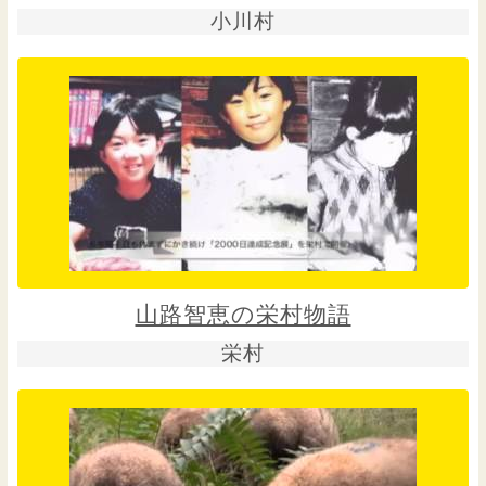
小川村
山路智恵の栄村物語
栄村