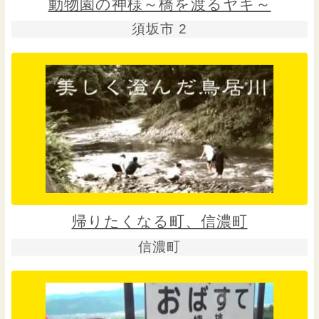
動物園の神様～橋を渡るヤギ～
須坂市 2
帰りたくなる町、信濃町
信濃町