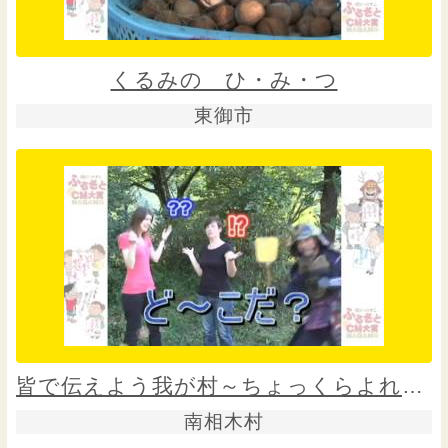
くるみの ひ・み・つ
東御市
皆で伝えよう我が村～ちょっくらよれやれ～
南相木村