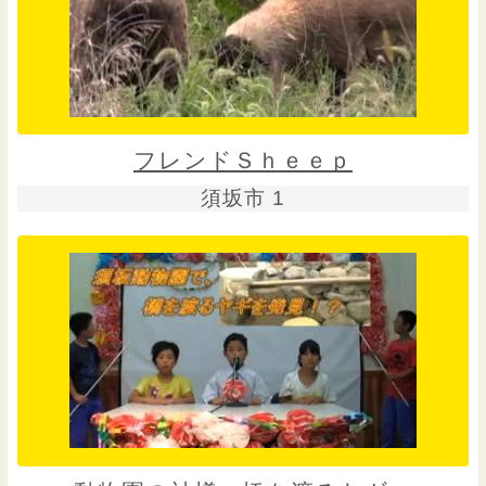
フレンドＳｈｅｅｐ
須坂市 1