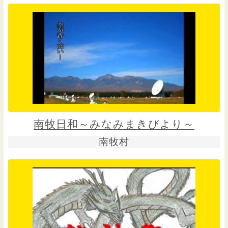
南牧日和～みなみまきびより～
南牧村