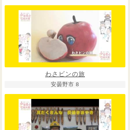
わさビンの旅
安曇野市 8