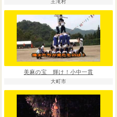
王滝村
美麻の宝 輝け！小中一貫
大町市