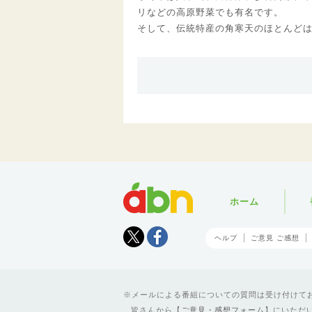
リなどの高原野菜でも有名です。
そして、伝統特産の角寒天のほとんど
abn
ホーム
Tweet
facebook
ヘルプ
ご意見 ご感想
メールによる番組についての質問は受け付けており
皆さんから【
ご意見・感想フォーム
】にいただ