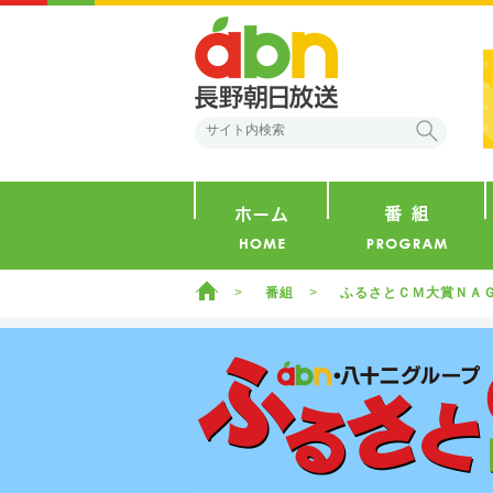
abn 長野朝日放送
検索
ホーム
ホーム
番組
ふるさとＣＭ大賞ＮＡ