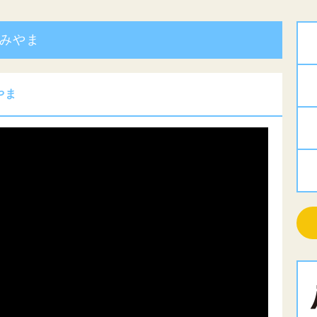
ずみやま
やま