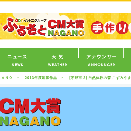
番組
ニュース
天気
ア
ＧＡＮＯ
2013年度応募作品
[茅野市 2] 自然体験の森 こずみや