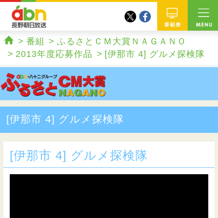
twitter
facebook
abn 長野朝日放送
番組
番組
ふるさとＣＭ大賞ＮＡＧＡＮＯ
ホーム
2013年度応募作品
[伊那市 4] グルメ探検隊
[伊那市 4] グルメ探検隊
[伊那市 4] グルメ探検隊