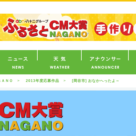
番組
ニュース
天気
ア
ＧＡＮＯ
2013年度応募作品
[岡谷市] おなかへったよ～