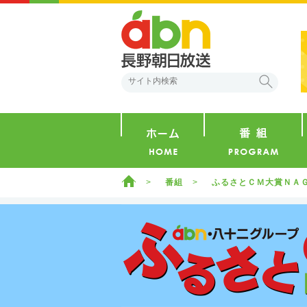
abn 長野朝日放送
検索
ホーム
ホーム
番組
ふるさとＣＭ大賞ＮＡ