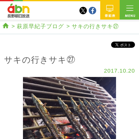
twitter
facebook
abn 長野朝日放送
番組
萩原早紀子ブログ
サキの行きサキ㉗
ホーム
サキの行きサキ㉗
2017.10.20