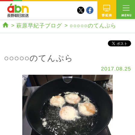
twitter
facebook
abn 長野朝日放送
番組
萩原早紀子ブログ
○○○○○のてんぷら
ホーム
○○○○○のてんぷら
2017.08.25