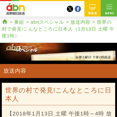
twitter
facebook
abn 長野朝日放送
番組
番組
abnスペシャル
放送内容
世界の
ホーム
村で発見!こんなところに日本人（1月13日 土曜 午
後1時）
放送内容
世界の村で発見!こんなところに日
本人
【2018年1月13日 土曜 午後1時～4時 放