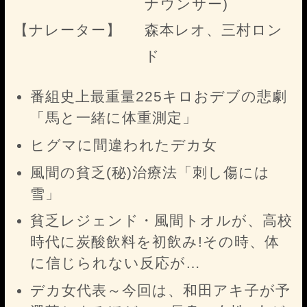
ナウンサー)
【ナレーター】
森本レオ、三村ロン
ド
番組史上最重量225キロおデブの悲劇
「馬と一緒に体重測定」
ヒグマに間違われたデカ女
風間の貧乏(秘)治療法「刺し傷には
雪」
貧乏レジェンド・風間トオルが、高校
時代に炭酸飲料を初飲み!その時、体
に信じられない反応が…
デカ女代表～今回は、和田アキ子が予