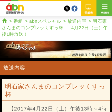
twitter
facebook
abn 長野朝日放送
番組
番組
abnスペシャル
放送内容
明石家
ホーム
さんまのコンプレッくすっ杯 － 4月22日（土）午
後1時放送！
放送内容
明石家さんまのコンプレッくすっ
杯
【2017年4月22日（土）午後13時～4時