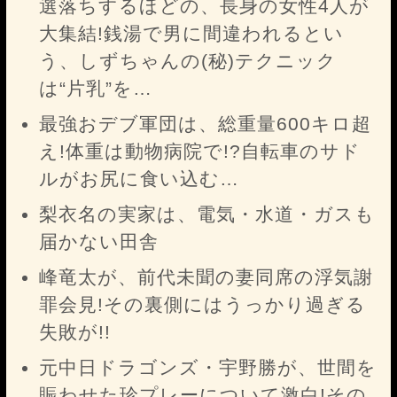
選落ちするほどの、長身の女性4人が
大集結!銭湯で男に間違われるとい
う、しずちゃんの(秘)テクニック
は“片乳”を…
最強おデブ軍団は、総重量600キロ超
え!体重は動物病院で!?自転車のサド
ルがお尻に食い込む…
梨衣名の実家は、電気・水道・ガスも
届かない田舎
峰竜太が、前代未聞の妻同席の浮気謝
罪会見!その裏側にはうっかり過ぎる
失敗が!!
元中日ドラゴンズ・宇野勝が、世間を
賑わせた珍プレーについて激白!その