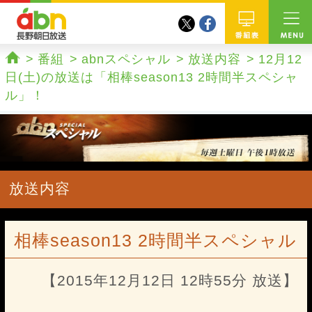
twitter
facebook
abn 長野朝日放送
番組
番組
abnスペシャル
放送内容
12月12
ホーム
日(土)の放送は「相棒season13 2時間半スペシャ
ル」！
放送内容
相棒season13 2時間半スペシャル
【2015年12月12日 12時55分 放送】