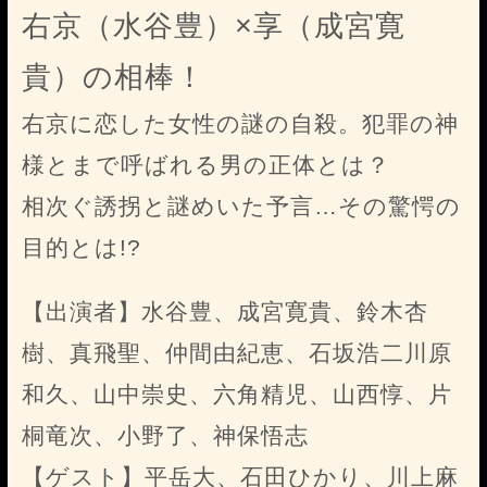
右京（水谷豊）×享（成宮寛
貴）の相棒！
右京に恋した女性の謎の自殺。犯罪の神
様とまで呼ばれる男の正体とは？
相次ぐ誘拐と謎めいた予言…その驚愕の
目的とは!?
【出演者】水谷豊、成宮寛貴、鈴木杏
樹、真飛聖、仲間由紀恵、石坂浩二川原
和久、山中崇史、六角精児、山西惇、片
桐竜次、小野了、神保悟志
【ゲスト】平岳大、石田ひかり、川上麻