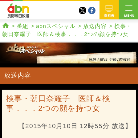
twitter
facebook
abn 長野朝日放送
番組
番組
abnスペシャル
放送内容
検事・
ホーム
朝日奈耀子 医師＆検事．．．2つの顔を持つ女
放送内容
検事・朝日奈耀子 医師＆検
事．．．2つの顔を持つ女
【2015年10月10日 12時55分 放送】