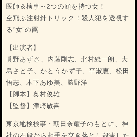
医師＆検事～2つの顔を持つ女！
空飛ぶ注射針トリック！殺人犯を透視す
る”女”の罠
【出演者】
眞野あずさ、内藤剛志、北村総一朗、大
島さと子、かとうかず子、平淑恵、松田
悟志、木下あゆ美、勝野洋
【脚本】奥村俊雄
【監督】津崎敏喜
東京地検検事・朝日奈耀子のもとに、神
社の石段から相手を突き落とし殺害した