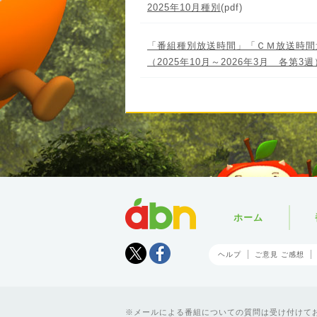
2025年10月種別
(pdf)
「番組種別放送時間」「ＣＭ放送時間
（2025年10月～2026年3月 各第3週
abn
ホーム
Tweet
facebook
ヘルプ
ご意見 ご感想
メールによる番組についての質問は受け付けており