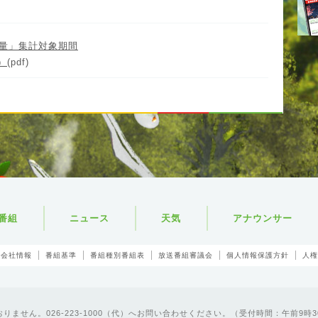
量」集計対象期間
）
(pdf)
番組
ニュース
天気
アナウンサー
会社情報
番組基準
番組種別番組表
放送番組審議会
個人情報保護方針
人権
ません。026-223-1000（代）へお問い合わせください。（受付時間：午前9時3