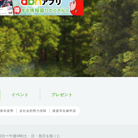
イベント
プレゼント
基本姿勢
反社会的勢力排除
後援等名義申請
0分〜午後6時[土・日・祝日を除く]）