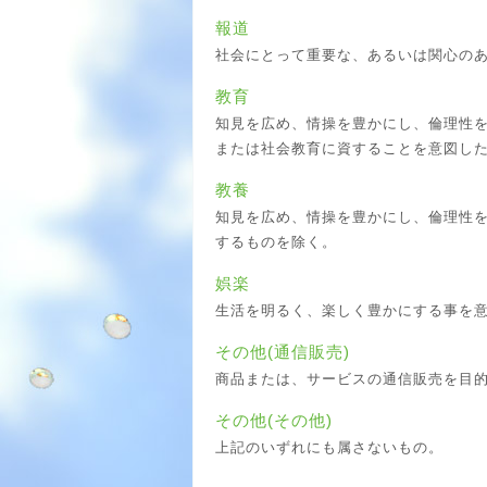
報道
社会にとって重要な、あるいは関心の
教育
知見を広め、情操を豊かにし、倫理性
または社会教育に資することを意図し
教養
知見を広め、情操を豊かにし、倫理性
するものを除く。
娯楽
生活を明るく、楽しく豊かにする事を
その他(通信販売)
商品または、サービスの通信販売を目
その他(その他)
上記のいずれにも属さないもの。