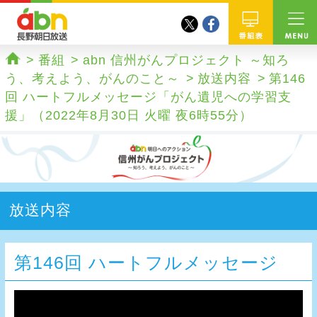
twitter
facebook
abn 長野朝日放送
番組
番組
abn 信州がんプロジェクト ～知ろ
ホーム
う、考えよう、がんのこと～
放送内容
第146
回 ハートフルメッセージ「がん遺児への学習支
援」（2022年8月30日 火曜 夜6時55分）
放送内容
第146回 ハートフルメッセージ