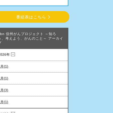
番組表はこちら
abn 信州がんプロジェクト ～知ろ
う、考えよう、がんのこと～ アーカイ
ブ
2026年
6月(1)
3月(1)
2月(3)
1月(1)