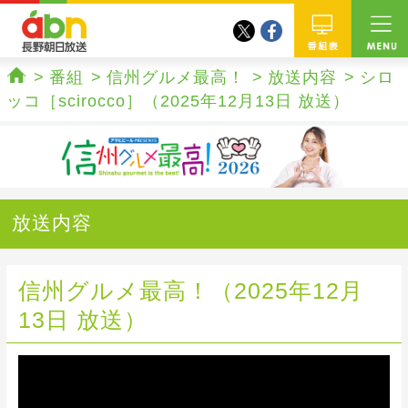
twitter
facebook
abn 長野朝日放送
番組
番組
信州グルメ最高！
放送内容
シロ
ホーム
ッコ［scirocco］（2025年12月13日 放送）
放送内容
信州グルメ最高！（2025年12月
13日 放送）