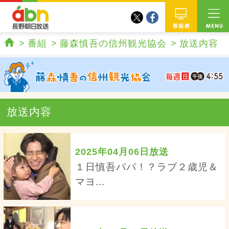
twitter
facebook
abn 長野朝日放送
番組
番組
藤森慎吾の信州観光協会
放送内容
ホーム
放送内容
2025年04月06日放送
１日慎吾パパ！？ラブ２歳児＆
マヨ...