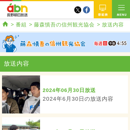
twitter
facebook
abn 長野朝日放送
番組
番組
藤森慎吾の信州観光協会
放送内容
ホーム
放送内容
2024年06月30日放送
2024年6月30日の放送内容