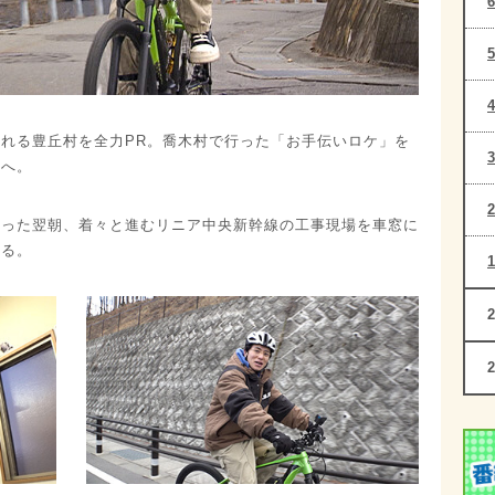
れる豊丘村を全力PR。喬木村で行った「お手伝いロケ」を
村へ。
らった翌朝、着々と進むリニア中央新幹線の工事現場を車窓に
せる。