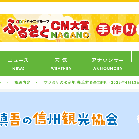
番組
ニュース
天気
ア
会
放送内容
マツタケの名産地 豊丘村を全力PR（2025年4月1