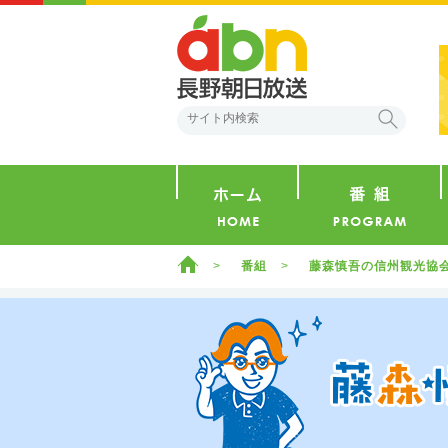
abn 長野朝日放送
検索
ホーム
ホーム
番組
藤森慎吾の信州観光協