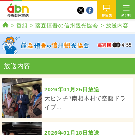
twitter
facebook
abn 長野朝日放送
番組
番組
藤森慎吾の信州観光協会
放送内容
ホーム
放送内容
2026年01月25日放送
大ピンチ⁉南相木村で空腹ドラ
イブ...
2026年01月18日放送