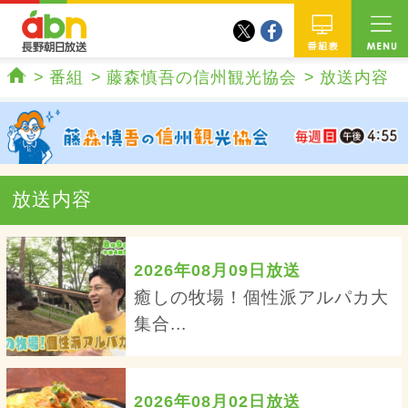
twitter
facebook
abn 長野朝日放送
番組
番組
藤森慎吾の信州観光協会
放送内容
ホーム
放送内容
2026年08月09日放送
癒しの牧場！個性派アルパカ大
集合...
2026年08月02日放送