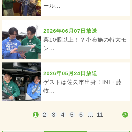
ール...
2026年06月07日放送
栗10個以上！？小布施の特大モ
ン...
2026年05月24日放送
ゲストは佐久市出身！INI・藤
牧...
>
1
2
3
4
5
6
…
11