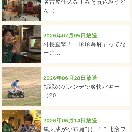
名古屋仕込み！みそ煮込みうど
ん（...
2026年07月05日放送
村長直撃！「珍珍幕府」ってな
ーに...
2026年06月28日放送
新緑のゲレンデで爽快バギー
（20...
2026年06月14日放送
集大成が小布施町に！？北斎ワ