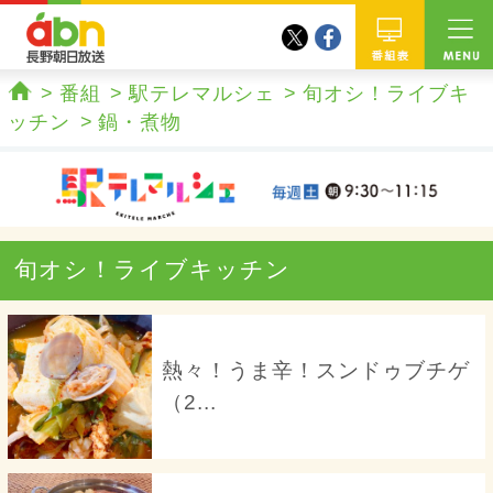
twitter
facebook
abn 長野朝日放送
番組
番組
駅テレマルシェ
旬オシ！ライブキ
ホーム
ッチン
鍋・煮物
旬オシ！ライブキッチン
熱々！うま辛！スンドゥブチゲ
（2...