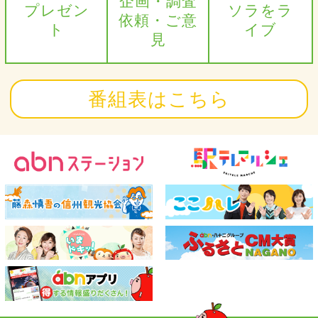
企画・調査
プレゼン
ソラをラ
依頼・ご意
ト
イブ
見
番組表はこちら