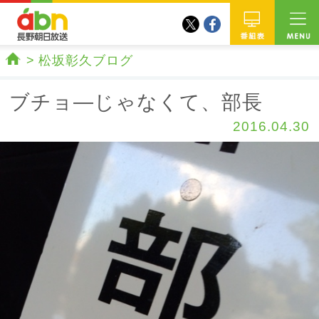
twitter
facebook
abn 長野朝日放送
番組
松坂彰久ブログ
ホーム
ブチョ―じゃなくて、部長
2016.04.30