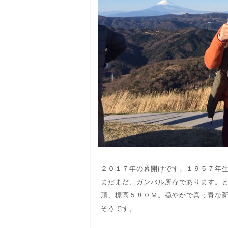
２０１７年の幕開けです。１９５７年
まだまだ、ガンバル所存であります。
頂、標高５８０Ｍ。穏やかで真っ青な
そうです。