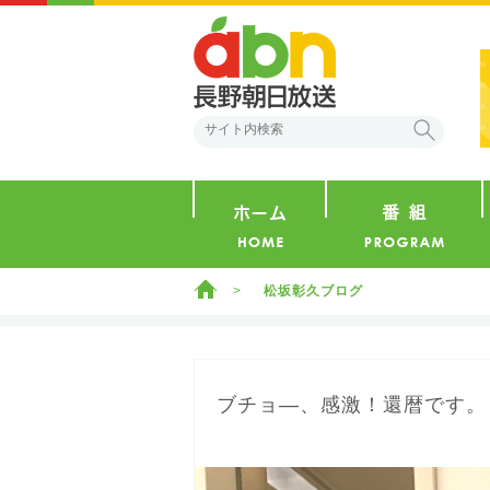
abn 長野朝日放送
検索
ホーム
ホーム
松坂彰久ブログ
ブチョ―、感激！還暦です。