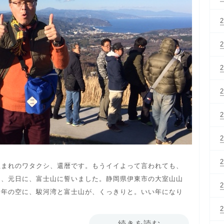
生まれのワタクシ、還暦です。もうイイよって言われても、
と、元日に、富士山に誓いました。静岡県伊東市の大室山山
新年の空に、駿河湾と富士山が、くっきりと。いい年になり
続きを読む