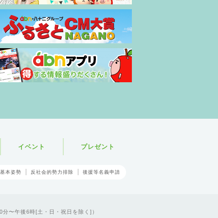
イベント
プレゼント
基本姿勢
反社会的勢力排除
後援等名義申請
0分〜午後6時[土・日・祝日を除く]）