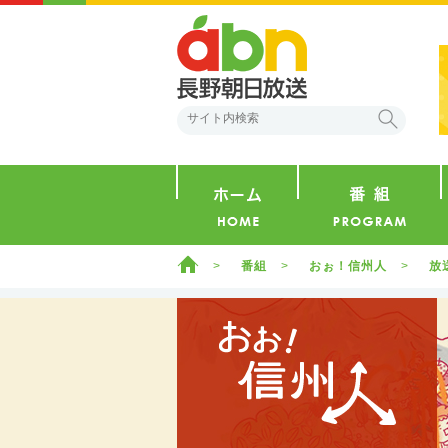
abn 長野朝日放送
検索
ホーム
ホーム
番組
おぉ！信州人
放