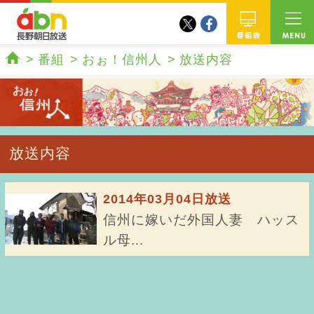
twitter
facebook
abn 長野朝日放送
番組
番組
おぉ！信州人
放送内容
ホーム
放送内容
2014年03月04日放送
信州に嫁いだ外国人妻 ハッス
ル母...