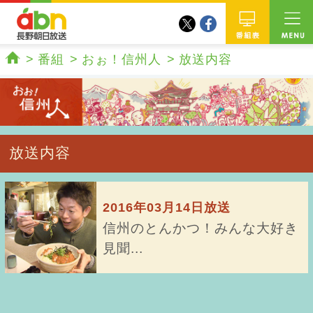
twitter
facebook
abn 長野朝日放送
番組
番組
おぉ！信州人
放送内容
ホーム
放送内容
2016年03月14日放送
信州のとんかつ！みんな大好き
見聞...