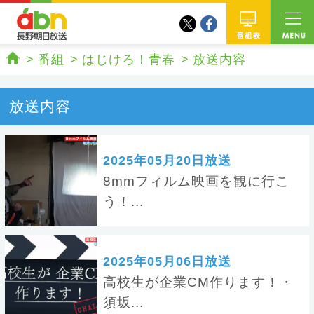
twitter
facebook
abn 長野朝日放送
番組
番組
はじけろ！青春
放送内容
ホーム
放送内容
2025年05月20日放送
8mmフィルム映画を観に行こ
う！...
2025年05月06日放送
高校生が企業CM作ります！・
須坂...