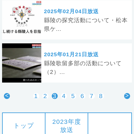
2025年02月04日放送
縣陵の探究活動について・松本
県ケ...
2025年01月21日放送
縣陵歌留多部の活動について
（2）...
<
>
1
2
3
4
5
6
7
8
2023年度
トップ
放送