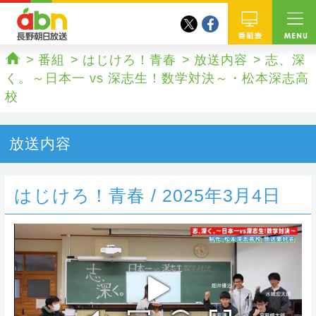
twitter
facebook
abn 長野朝日放送
番組
番組
はじけろ！青春
放送内容
志、深
ホーム
く。～日本一 vs 深志生！数学対決～・松本深志高
校
放送内容
はじけろ！青春 / 2025年3月4日