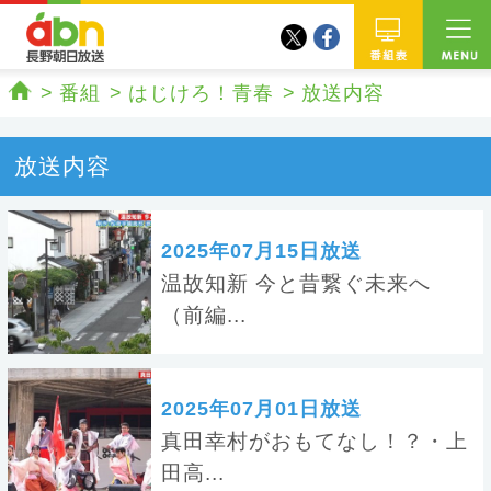
twitter
facebook
abn 長野朝日放送
番組
番組
はじけろ！青春
放送内容
ホーム
放送内容
2025年07月15日放送
温故知新 今と昔繋ぐ未来へ
（前編...
2025年07月01日放送
真田幸村がおもてなし！？・上
田高...