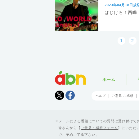
2023年04月18日放
はじけろ！西瞬
1
2
abn
ホーム
Tweet
facebook
ヘルプ
ご意見 ご感想
メールによる番組についての質問は受け付けており
皆さんから【
ご意見・感想フォーム
】にいただ
で、予めご了承下さい。