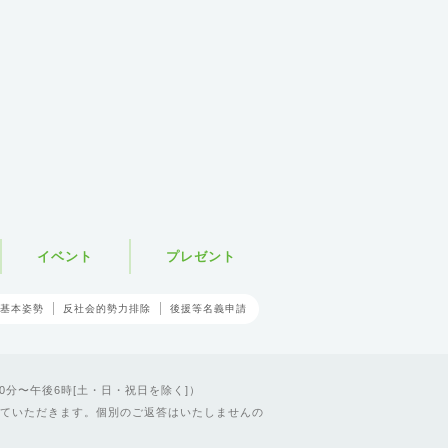
イベント
プレゼント
基本姿勢
反社会的勢力排除
後援等名義申請
0分〜午後6時[土・日・祝日を除く]）
ていただきます。個別のご返答はいたしませんの