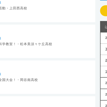
送
活動・上田西高校
送
科学教室！・松本美須々ケ丘高校
送
全国大会！・岡谷南高校