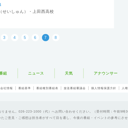
送
（せいしゅん）・上田西高校
3
4
5
6
7
8
番組
ニュース
天気
アナウンサー
会社情報
番組基準
番組種別番組表
放送番組審議会
個人情報保護方針
人権
ません。026-223-1000（代）へお問い合わせください。（受付時間：午前9時3
いたご意見・ご感想は担当者がすべて目を通し、今後の番組・イベントの参考にさせ