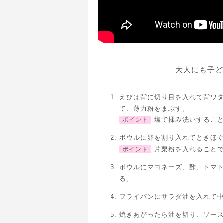
大人にも子ど
えびは背に切り目を入れて背ワ
て、薄力粉をまぶす。
塩で揉み洗いするこ
ポイント
ボウルに卵を割り入れてときほ
片栗粉を入れること
ポイント
ボウルにマヨネーズ、酢、トマ
る。
フライパンにサラダ油を入れて
焼きあがったら油を切り、ソー