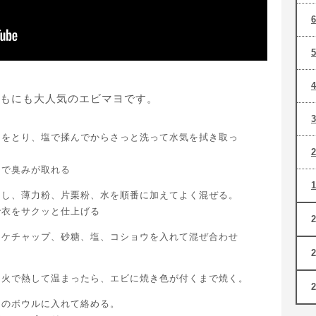
もにも大人気のエビマヨです。
タをとり、塩で揉んでからさっと洗って水気を拭き取っ
とで臭みが取れる
ぐし、薄力粉、片栗粉、水を順番に加えてよく混ぜる。
で衣をサクッと仕上げる
トケチャップ、砂糖、塩、コショウを入れて混ぜ合わせ
中火で熱して温まったら、エビに焼き色が付くまで焼く。
スのボウルに入れて絡める。