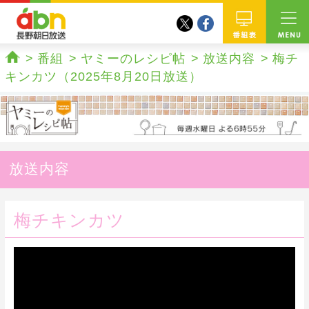
twitter
facebook
abn 長野朝日放送
番組
番組
ヤミーのレシピ帖
放送内容
梅チ
ホーム
キンカツ（2025年8月20日放送）
放送内容
梅チキンカツ