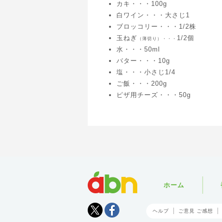
カキ・・・100g
白ワイン・・・大さじ1
ブロッコリー・・・1/2株
玉ねぎ
1/2個
（薄切り）・・・
水・・・50ml
バター・・・10g
塩・・・小さじ1/4
ご飯・・・200g
ピザ用チーズ・・・50g
abn
ホーム
Tweet
facebook
ヘルプ
ご意見 ご感想