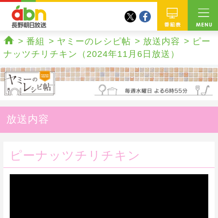
twitter
facebook
abn 長野朝日放送
番組
番組
ヤミーのレシピ帖
放送内容
ピー
ホーム
ナッツチリチキン（2024年11月6日放送）
放送内容
ピーナッツチリチキン