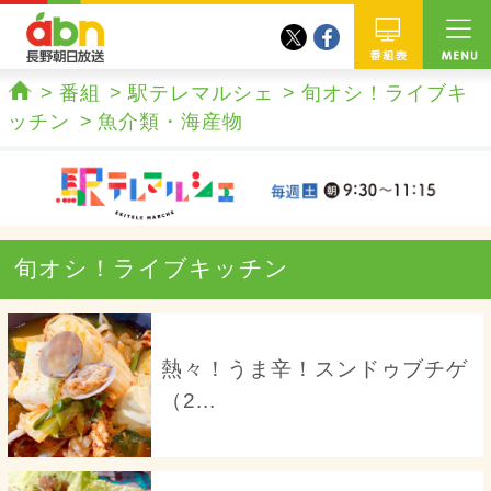
twitter
facebook
abn 長野朝日放送
番組
番組
駅テレマルシェ
旬オシ！ライブキ
ホーム
ッチン
魚介類・海産物
旬オシ！ライブキッチン
熱々！うま辛！スンドゥブチゲ
（2...