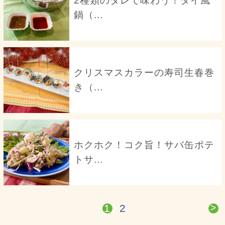
2種類のタレで味わう！タイ風
鍋（...
クリスマスカラーの寿司生春巻
き（...
ホクホク！コク旨！サバ缶ポテ
トサ...
>
1
2