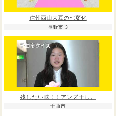
信州西山大豆の七変化
長野市 3
残したい味！！アンズ干し。
千曲市