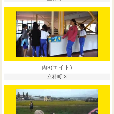
肉8(エイト)
立科町 3