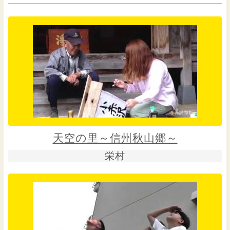
天空の里～信州秋山郷～
栄村