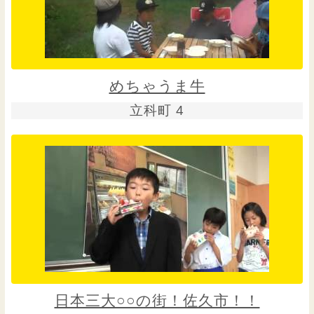
めちゃうま牛
立科町 4
日本三大○○の街！佐久市！！