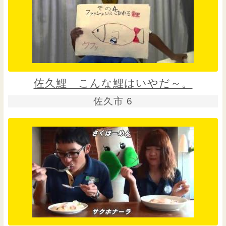
佐久鯉 こんな鯉はいやだ～。
佐久市 6