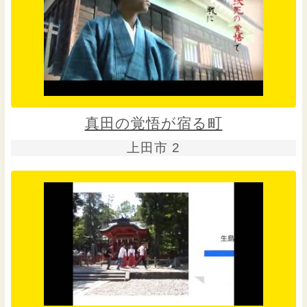
真田の覚悟が宿る町
上田市 2