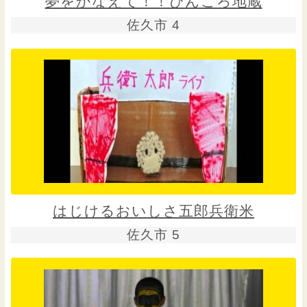
夢をかなえて！！ぴんころ地蔵
佐久市 4
はじけるおいしさ五郎兵衛米
佐久市 5