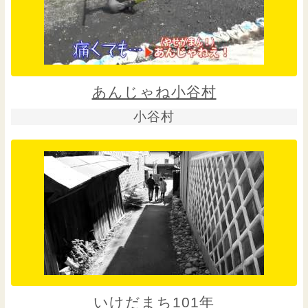
あんじゃね小谷村
小谷村
いけだまち101年