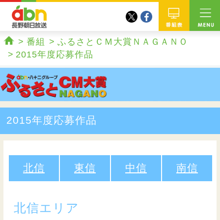
twitter
facebook
abn 長野朝日放送
番組
番組
ふるさとＣＭ大賞ＮＡＧＡＮＯ
ホーム
2015年度応募作品
2015年度応募作品
北信
東信
中信
南信
北信エリア