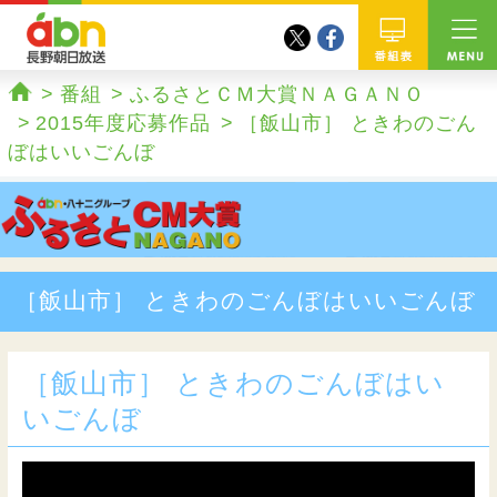
twitter
facebook
abn 長野朝日放送
番組
番組
ふるさとＣＭ大賞ＮＡＧＡＮＯ
ホーム
2015年度応募作品
［飯山市］ ときわのごん
ぼはいいごんぼ
［飯山市］ ときわのごんぼはいいごんぼ
［飯山市］ ときわのごんぼはい
いごんぼ