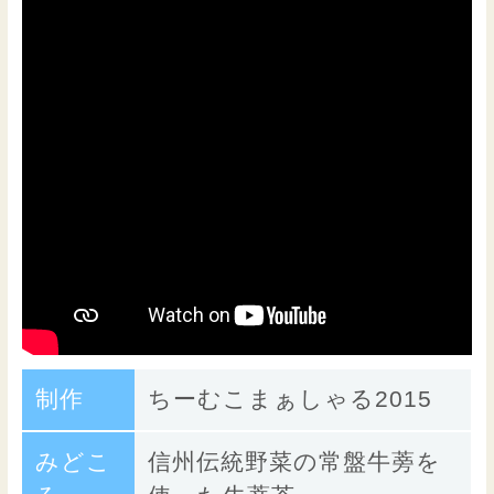
制作
ちーむこまぁしゃる2015
みどこ
信州伝統野菜の常盤牛蒡を