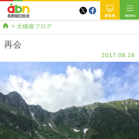
twitter
facebook
abn 長野朝日放送
番組
大槻瞳ブログ
ホーム
再会
2017.08.18