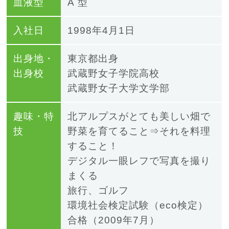
血液型
A 型
入社日
1998年4月1日
出身地・
東京都出身
出身校
武蔵野女子学院高校
武蔵野女子大学文学部
趣味・特
北アルプスがとても美しい畑で
技
野菜を育てること⇒それを料理
すること！
デジタル一眼レフで写真を撮り
まくる
旅行、ゴルフ
環境社会検定試験（eco検定）
合格（2009年7月）