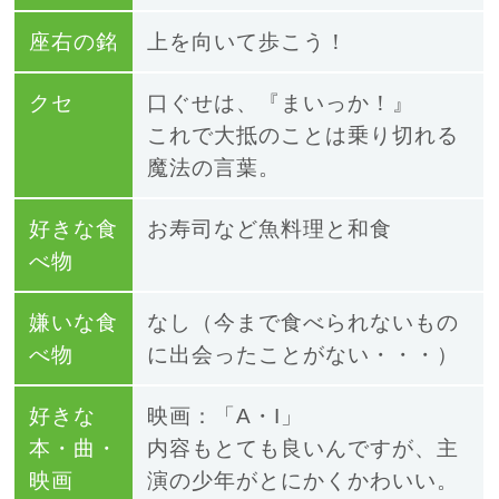
座右の銘
上を向いて歩こう！
クセ
口ぐせは、『まいっか！』
これで大抵のことは乗り切れる
魔法の言葉。
好きな食
お寿司など魚料理と和食
べ物
嫌いな食
なし（今まで食べられないもの
べ物
に出会ったことがない・・・）
好きな
映画：「A・I」
本・曲・
内容もとても良いんですが、主
映画
演の少年がとにかくかわいい。