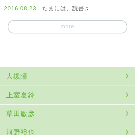
2016.08.23
たまには、読書♫
more
大槻瞳
上室夏鈴
草田敏彦
河野裕也