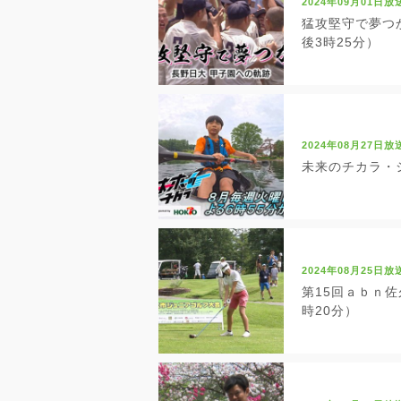
2024年09月01日放
猛攻堅守で夢つか
後3時25分）
2024年08月27日放
未来のチカラ・シ
2024年08月25日放
第15回ａｂｎ佐
時20分）