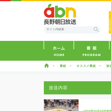
abn 長野朝日放送
検索
ホーム
ホーム
番組
オススメ番組
放
放送内容