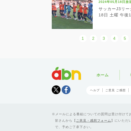
2024年05月18日放
サッカーJ3リー
18日 土曜 午後
1
2
3
4
5
abn
ホーム
Tweet
facebook
ヘルプ
ご意見 ご感想
メールによる番組についての質問は受け付けており
皆さんから【
ご意見・感想フォーム
】にいただ
で、予めご了承下さい。