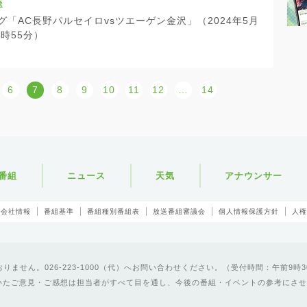
送
グ「AC長野パルセイロvsツエーゲン金沢」（2024年5月
1時55分）
6
7
8
9
10
11
12
…
14
番組
ニュース
天気
アナウンサー
会社情報
番組基準
番組種別番組表
放送番組審議会
個人情報保護方針
人権
ません。026-223-1000（代）へお問い合わせください。（受付時間：午前9時3
いたご意見・ご感想は担当者がすべて目を通し、今後の番組・イベントの参考にさせ