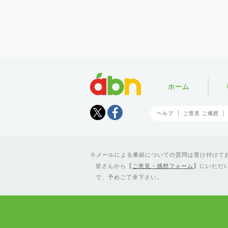
abn
ホーム
Tweet
facebook
ヘルプ
ご意見 ご感想
メールによる番組についての質問は受け付けており
皆さんから【
ご意見・感想フォーム
】にいただ
で、予めご了承下さい。