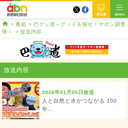
twitter
facebook
abn 長野朝日放送
番組
番組
巴グッ道～グッドを探せ！ヤポン調査
ホーム
隊～
放送内容
放送内容
2026年01月05日放送
人と自然と水がつながる 100
年...