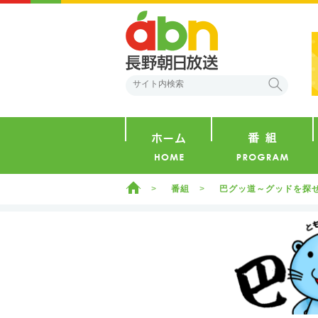
abn 長野朝日放送
検索
ホーム
ホーム
番組
巴グッ道～グッドを探