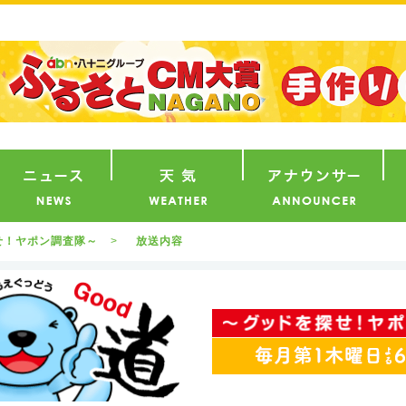
番組
ニュース
天気
ア
せ！ヤポン調査隊～
放送内容