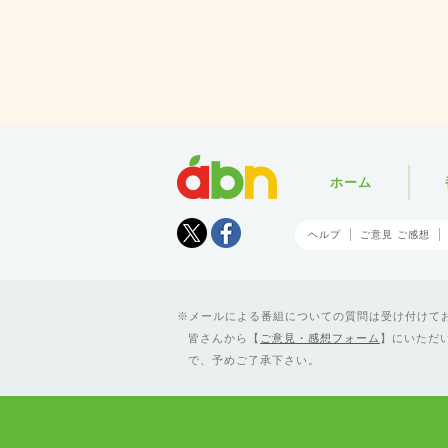
abn
ホーム
Tweet
facebook
ヘルプ
ご意見 ご感想
メールによる番組についての質問は受け付けており
皆さんから【
ご意見・感想フォーム
】にいただ
で、予めご了承下さい。