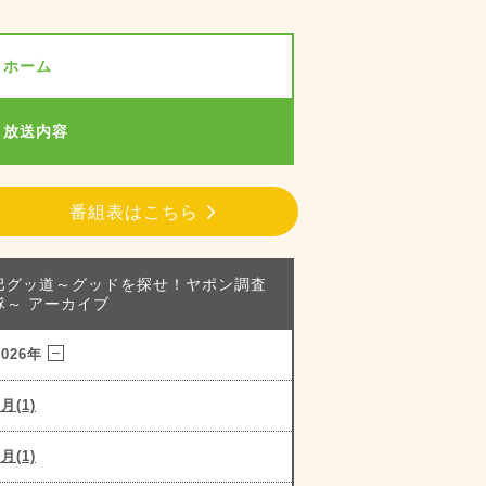
ホーム
放送内容
番組表はこちら
巴グッ道～グッドを探せ！ヤポン調査
隊～ アーカイブ
2026年
8月(1)
7月(1)