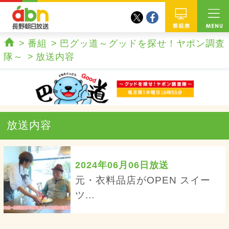
twitter
facebook
abn 長野朝日放送
番組
番組
巴グッ道～グッドを探せ！ヤポン調査
ホーム
隊～
放送内容
放送内容
2024年06月06日放送
元・衣料品店がOPEN スイー
ツ...