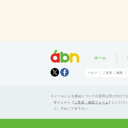
abn
ホーム
Tweet
facebook
ヘルプ
ご意見 ご感想
メールによる番組についての質問は受け付けており
皆さんから【
ご意見・感想フォーム
】にいただ
で、予めご了承下さい。