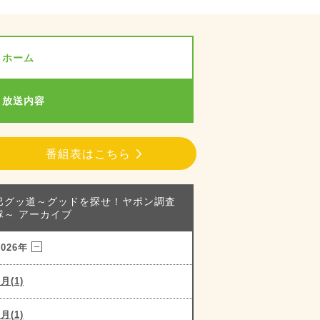
ホーム
放送内容
番組表はこちら
巴グッ道～グッドを探せ！ヤポン調査
隊～ アーカイブ
2026年
8月(1)
7月(1)