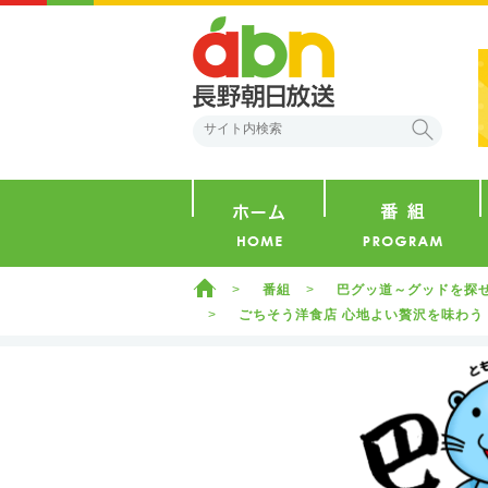
abn 長野朝日放送
検索
ホーム
ホーム
番組
巴グッ道～グッドを探
ごちそう洋食店 心地よい贅沢を味わう「