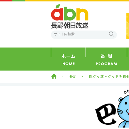
abn 長野朝日放送
検索
ホーム
ホーム
番組
巴グッ道～グッドを探