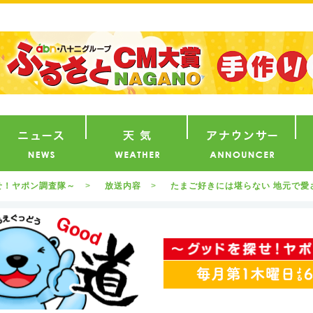
番組
ニュース
天気
ア
せ！ヤポン調査隊～
放送内容
たまご好きには堪らない 地元で愛さ