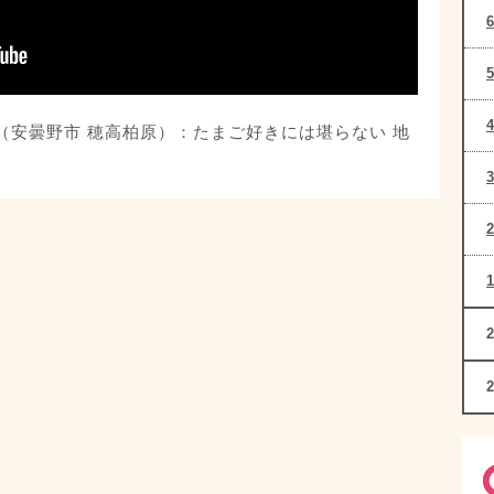
合（安曇野市 穂高柏原）：たまご好きには堪らない 地