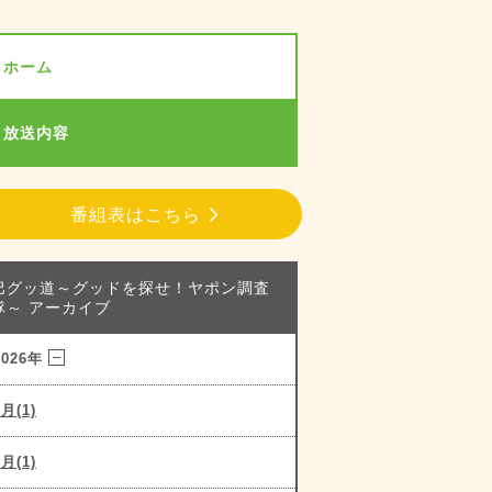
ホーム
放送内容
番組表はこちら
巴グッ道～グッドを探せ！ヤポン調査
隊～ アーカイブ
2026年
8月(1)
7月(1)