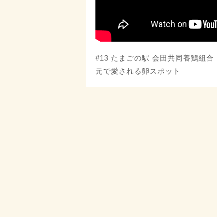
#13 たまごの駅 会田共同養鶏組
元で愛される卵スポット