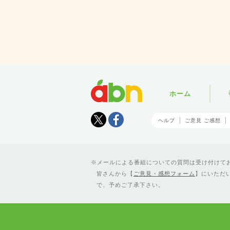
abn
ホーム
Tweet
facebook
ヘルプ
ご意見 ご感想
メールによる番組についての質問は受け付けており
皆さんから【
ご意見・感想フォーム
】にいただ
で、予めご了承下さい。