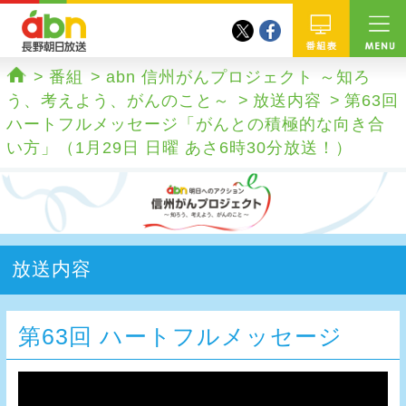
twitter
facebook
abn 長野朝日放送
番組
番組
abn 信州がんプロジェクト ～知ろ
ホーム
う、考えよう、がんのこと～
放送内容
第63回
ハートフルメッセージ「がんとの積極的な向き合
い方」（1月29日 日曜 あさ6時30分放送！）
放送内容
第63回 ハートフルメッセージ