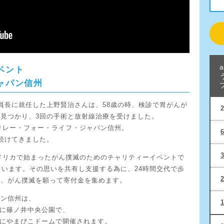
ベント
ャパン信州
員長に就任した上野賢治さんは、58歳の時、検診で胃がんが
見つかり、3回の手術と放射線治療を受けました。
たリレー・フォー・ライフ・ジャパン信州。
続けてきました。
アメリカで始まったがん撲滅のためのチャリティーイベントで
ています。その思いを共有し支援する為に、24時間交代で歩
え、がん撲滅を願って寄付金を集めます。
パン信州は、
）に篠ノ井中央公園で、
）にやまびこドームで開催されます。