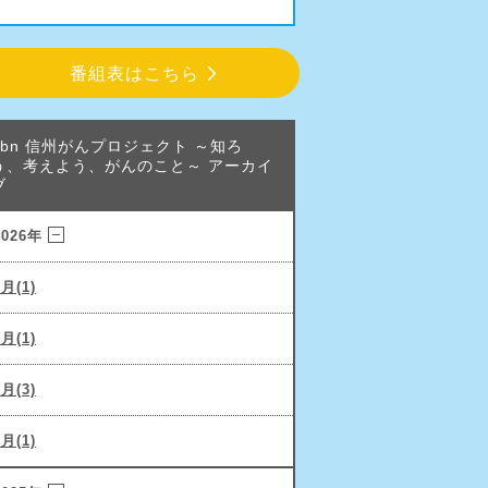
番組表はこちら
abn 信州がんプロジェクト ～知ろ
う、考えよう、がんのこと～ アーカイ
ブ
2026年
6月(1)
3月(1)
2月(3)
1月(1)